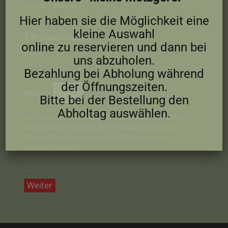
deshalb variieren.
Hier haben sie die Möglichkeit eine
kleine Auswahl
Menge
1 Blutwürstchen
online zu reservieren und dann bei
Preis:
uns abzuholen.
1,50 €
Bezahlung bei Abholung während
der Öffnungszeiten.
Menge
Bitte bei der Bestellung den
Abholtag auswählen.
Der Preis bezieht sich auf 100 Gramm. Das Gewicht ist
unterschiedlich je Stück. Bei der Bezahlung wird der
Gramm-Preis berechnet und der Endpreis kann
deshalb variieren.
Weiter