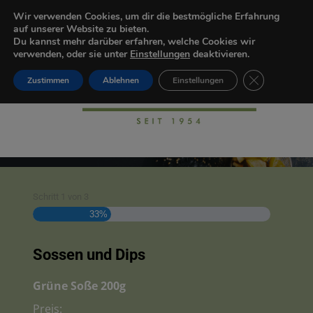
Wir verwenden Cookies, um dir die bestmögliche Erfahrung
auf unserer Website zu bieten.
Du kannst mehr darüber erfahren, welche Cookies wir
verwenden, oder sie unter
Einstellungen
deaktivieren.
GDPR Cookie-
Zustimmen
Ablehnen
Einstellungen
Schritt
1
von
3
33%
Sossen und Dips
Menge
Grüne Soße 200g
Preis: