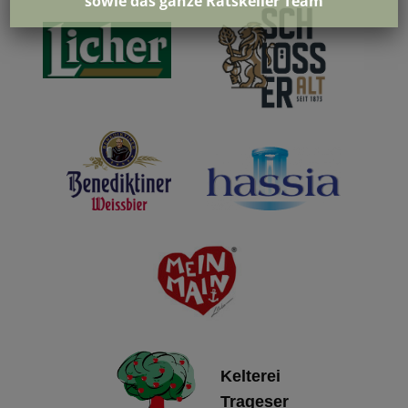
sowie das ganze Ratskeller Team
Kelterei
Trageser