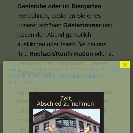
Gaststube oder im Biergarten
verwöhnen, beziehen Sie eines
unserer schönen
Gästezimmer
und
lassen den Abend gemütlich
ausklingen oder feiern Sie bei uns
Ihre
Hochzeit/Konfirmation
oder zu
×
Hause mit den Angeboten unseres
Suchergebnis auf Amazon.de für: Internetradio – AV-
Partyservice
.
Receiver & -Verstärker / Fernseher & Heimkino:
Elektronik & Foto
Egal wie Sie sich entscheiden - unser
Küchenchef und Metzgermeister
Oliver Lotz verarbeitet und zerlegt
nicht nur eigenhändig das frische
Fleisch, sondern legt auch großen