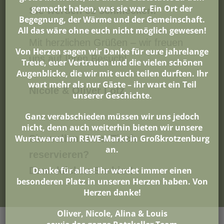
gemacht haben, was sie war. Ein Ort der
Sie werden es schmecken!
Begegnung, der Wärme und der Gemeinschaft.
All das wäre ohne euch nicht möglich gewesen!
Mit herzlichen Grüßen – wir freuen
Von Herzen sagen wir Danke für eure jahrelange
uns auf Ihren Besuch!
Treue, euer Vertrauen und die vielen schönen
Augenblicke, die wir mit euch teilen durften. Ihr
wart mehr als nur Gäste – ihr wart ein Teil
Nicole & Oliver Lotz
unserer Geschichte.
Ganz verabschieden müssen wir uns jedoch
nicht, denn auch weiterhin bieten wir unsere
Wurstwaren im REWE-Markt in Großkrotzenburg
Sie wollen einen Tisch
an.
reservieren?
Danke für alles! Ihr werdet immer einen
Dann klicken Sie hier!
besonderen Platz in unseren Herzen haben. Von
Herzen danke!
Oliver, Nicole, Alina & Louis