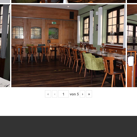
«
‹
von
5
›
»