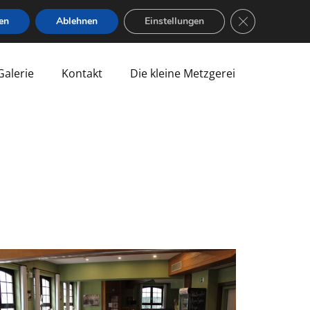
GDPR Cookie-B
en
Ablehnen
Einstellungen
Galerie
Kontakt
Die kleine Metzgerei